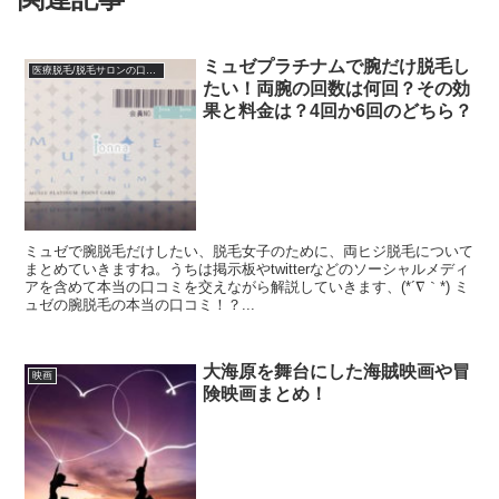
ミュゼプラチナムで腕だけ脱毛し
医療脱毛/脱毛サロンの口コミ体験談
たい！両腕の回数は何回？その効
果と料金は？4回か6回のどちら？
ミュゼで腕脱毛だけしたい、脱毛女子のために、両ヒジ脱毛について
まとめていきますね。うちは掲示板やtwitterなどのソーシャルメディ
アを含めて本当の口コミを交えながら解説していきます、(*´∇｀*) ミ
ュゼの腕脱毛の本当の口コミ！？...
大海原を舞台にした海賊映画や冒
映画
険映画まとめ！