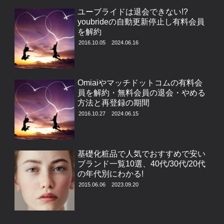
ユーブライドは退会できない!?
youbrideの自動更新停止し有料会員
を解約
2016.10.05
2024.06.16
Omiaiやマッチドットコムの有料会
員を解約・無料会員の退会・やめる
方法と再登録の期間
2016.10.27
2024.06.15
基礎化粧品で人気でおすすめで安い
ブランド一覧10選、40代/30代/20代
の年代別にわかる!
2015.06.06
2023.09.20