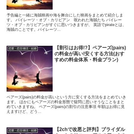
予告編と一緒に海賊映画や海を舞台にした映画をまとめて紹介しま
す。 パイレーツ・オブ・カリビアン 呪われた海賊たち パイレー
ツ・オブ・カリビアンがすぐに思いつきますが、 英語でpirateとは、
海賊のことです。パイレーツ...
【割引はお得!?】ペアーズ(pairs)
恋愛・恋活/婚活・結婚
の料金が高い!安くする方法(おす
すめの料金体系・料金プラン)
ペアーズ(pairs)の料金が高いという方に安くする方法をまとめていき
ます。 ほかにもペアーズの料金形態で疑問に思いそうなことをまと
めていきますね。 ペアーズ(pairs)の割引の注意事項 年額はお得に見
えますけど、どう...
【2chで改悪と評判】ブライダル
恋愛・恋活/婚活・結婚