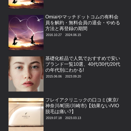
Omiaiやマッチドットコムの有料会
員を解約・無料会員の退会・やめる
方法と再登録の期間
2016.10.27
2024.06.15
基礎化粧品で人気でおすすめで安い
ブランド一覧10選、40代/30代/20代
の年代別にわかる!
2015.06.06
2023.09.20
フレイアクリニックの口コミ(東京/
神奈川/町田/川崎市)【効果ない/VIO
脱毛は痛い?】
2019.07.18
2023.03.13