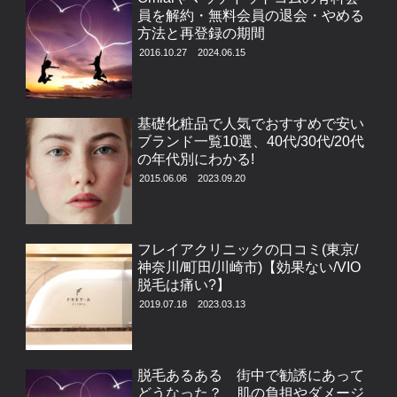
員を解約・無料会員の退会・やめる
方法と再登録の期間
2016.10.27
2024.06.15
基礎化粧品で人気でおすすめで安い
ブランド一覧10選、40代/30代/20代
の年代別にわかる!
2015.06.06
2023.09.20
フレイアクリニックの口コミ(東京/
神奈川/町田/川崎市)【効果ない/VIO
脱毛は痛い?】
2019.07.18
2023.03.13
脱毛あるある 街中で勧誘にあって
どうなった？ 肌の負担やダメージ