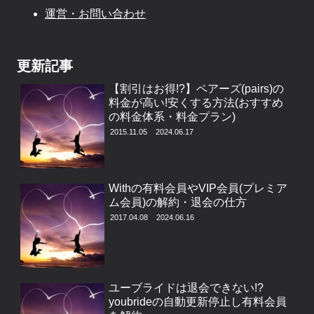
運営・お問い合わせ
更新記事
【割引はお得!?】ペアーズ(pairs)の
料金が高い!安くする方法(おすすめ
の料金体系・料金プラン)
2015.11.05
2024.06.17
Withの有料会員やVIP会員(プレミア
ム会員)の解約・退会の仕方
2017.04.08
2024.06.16
ユーブライドは退会できない!?
youbrideの自動更新停止し有料会員