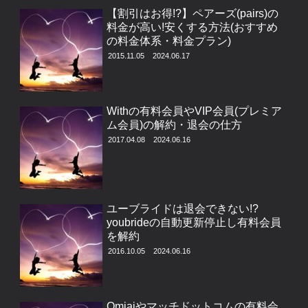
【割引はお得!?】ペアーズ(pairs)の
料金が高い!安くする方法(おすすめ
の料金体系・料金プラン)
2015.11.05
2024.06.17
Withの有料会員やVIP会員(プレミア
ム会員)の解約・退会の仕方
2017.04.08
2024.06.16
ユーブライドは退会できない!?
youbrideの自動更新停止し有料会員
を解約
2016.10.05
2024.06.16
Omiaiやマッチドットコムの有料会