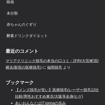
映画
未分類
赤ちゃんのぐずり
酵素ドリンクダイエット
最近のコメント
マリアクリニック脱毛の本当の口コミ・評判(大宮/町田/
横浜/新宿の医療脱毛)
に
福岡脱毛
より
ブックマーク
【メンズ脱毛が安い】医療脱毛/レーザー脱毛12社
比較(男性おすすめ東京/大阪等全身/ヒゲ)
あいおんなとは!? ionnaの歩み