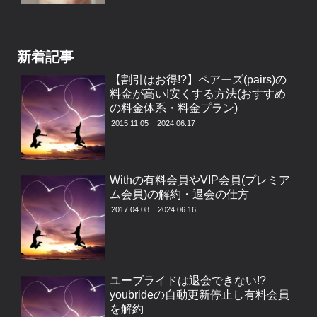
新着記事
【割引はお得!?】ペアーズ(pairs)の
料金が高い!安くする方法(おすすめ
の料金体系・料金プラン)
2015.11.05
2024.06.17
Withの有料会員やVIP会員(プレミア
ム会員)の解約・退会の仕方
2017.04.08
2024.06.16
ユーブライドは退会できない!?
youbrideの自動更新停止し有料会員
を解約