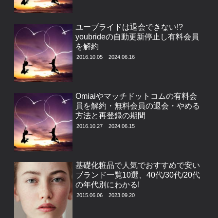
ユーブライドは退会できない!?
youbrideの自動更新停止し有料会員
を解約
2016.10.05
2024.06.16
Omiaiやマッチドットコムの有料会
員を解約・無料会員の退会・やめる
方法と再登録の期間
2016.10.27
2024.06.15
基礎化粧品で人気でおすすめで安い
ブランド一覧10選、40代/30代/20代
の年代別にわかる!
2015.06.06
2023.09.20