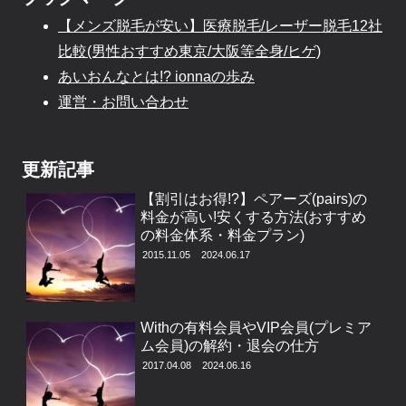
【メンズ脱毛が安い】医療脱毛/レーザー脱毛12社
比較(男性おすすめ東京/大阪等全身/ヒゲ)
あいおんなとは!? ionnaの歩み
運営・お問い合わせ
更新記事
【割引はお得!?】ペアーズ(pairs)の
料金が高い!安くする方法(おすすめ
の料金体系・料金プラン)
2015.11.05
2024.06.17
Withの有料会員やVIP会員(プレミア
ム会員)の解約・退会の仕方
2017.04.08
2024.06.16