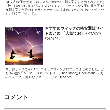
(✿╹◡╹)女子が使えるおしゃれでかわいい顔文字をまとめてみました(
*´艸｀) ほのぼのしたものも多いですよ。 ノーマルな女子の顔文字 使
う顔文字で自分のキャラクターがでますよね♪ いつでもわりと使いや
すい顔文字です。 (´...
おすすめウィッグの格安通販サイ
女子
トまとめ 「人気でおしゃれでか
わいい♪」
今、おしゃれでかわいいウイッグウィングについてまとめました。か
わゆい(((o(*ﾟ▽ﾟ*)o))) リネアストリア(Linea-storia)) Linea-storia 天使
のウィッグ で有名なリネアストリア(Linea-sto...
コメント