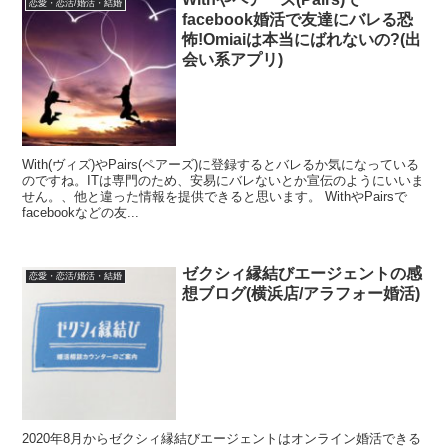
恋愛・恋活/婚活・結婚
facebook婚活で友達にバレる恐
怖!Omiaiは本当にばれないの?(出
会い系アプリ)
With(ヴィズ)やPairs(ペアーズ)に登録するとバレるか気になっている
のですね。ITは専門のため、安易にバレないとか宣伝のようにいいま
せん。、他と違った情報を提供できると思います。 WithやPairsで
facebookなどの友...
ゼクシィ縁結びエージェントの感
恋愛・恋活/婚活・結婚
想ブログ(横浜店/アラフォー婚活)
2020年8月からゼクシィ縁結びエージェントはオンライン婚活できる