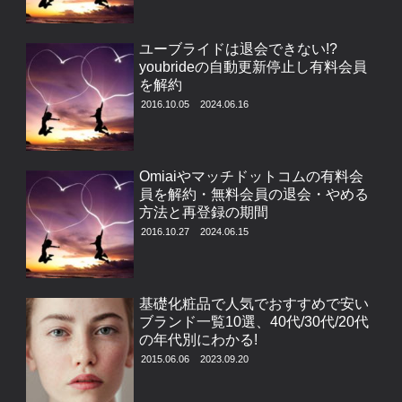
ユーブライドは退会できない!?
youbrideの自動更新停止し有料会員
を解約
2016.10.05
2024.06.16
Omiaiやマッチドットコムの有料会
員を解約・無料会員の退会・やめる
方法と再登録の期間
2016.10.27
2024.06.15
基礎化粧品で人気でおすすめで安い
ブランド一覧10選、40代/30代/20代
の年代別にわかる!
2015.06.06
2023.09.20