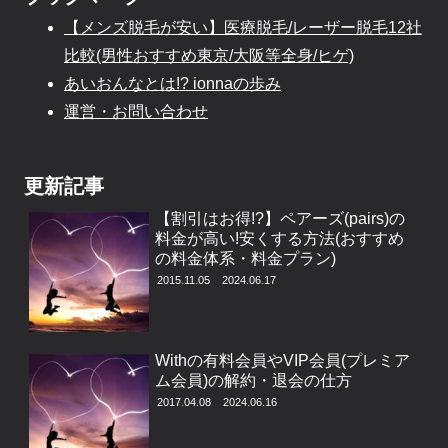
【メンズ脱毛が安い】医療脱毛/レーザー脱毛12社
比較(男性おすすめ東京/大阪等全身/ヒゲ)
あいおんなとは!? ionnaの歩み
運営・お問い合わせ
更新記事
【割引はお得!?】ペアーズ(pairs)の
料金が高い!安くする方法(おすすめ
の料金体系・料金プラン)
2015.11.05
2024.06.17
Withの有料会員やVIP会員(プレミア
ム会員)の解約・退会の仕方
2017.04.08
2024.06.16