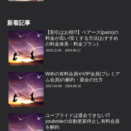
新着記事
【割引はお得!?】ペアーズ(pairs)の
料金が高い!安くする方法(おすすめ
の料金体系・料金プラン)
2015.11.05
2024.06.17
Withの有料会員やVIP会員(プレミア
ム会員)の解約・退会の仕方
2017.04.08
2024.06.16
ユーブライドは退会できない!?
youbrideの自動更新停止し有料会員
を解約