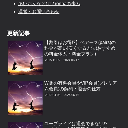
あいおんなとは!? ionnaの歩み
運営・お問い合わせ
更新記事
【割引はお得!?】ペアーズ(pairs)の
料金が高い!安くする方法(おすすめ
の料金体系・料金プラン)
2015.11.05
2024.06.17
Withの有料会員やVIP会員(プレミア
ム会員)の解約・退会の仕方
2017.04.08
2024.06.16
ユーブライドは退会できない!?