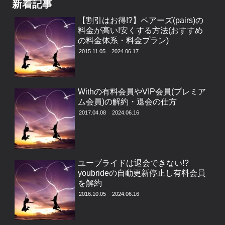
新着記事
【割引はお得!?】ペアーズ(pairs)の
料金が高い!安くする方法(おすすめ
の料金体系・料金プラン)
2015.11.05
2024.06.17
Withの有料会員やVIP会員(プレミア
ム会員)の解約・退会の仕方
2017.04.08
2024.06.16
ユーブライドは退会できない!?
youbrideの自動更新停止し有料会員
を解約
2016.10.05
2024.06.16