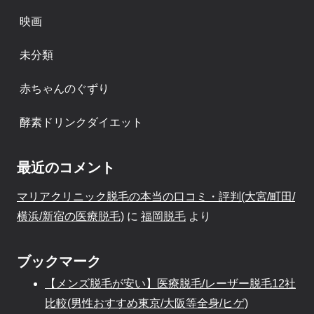
映画
未分類
赤ちゃんのぐずり
酵素ドリンクダイエット
最近のコメント
マリアクリニック脱毛の本当の口コミ・評判(大宮/町田/
横浜/新宿の医療脱毛)
に
福岡脱毛
より
ブックマーク
【メンズ脱毛が安い】医療脱毛/レーザー脱毛12社
比較(男性おすすめ東京/大阪等全身/ヒゲ)