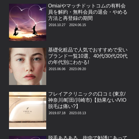
Omiaiやマッチドットコムの有料会
員を解約・無料会員の退会・やめる
方法と再登録の期間
2016.10.27
2024.06.15
基礎化粧品で人気でおすすめで安い
ブランド一覧10選、40代/30代/20代
の年代別にわかる!
2015.06.06
2023.09.20
フレイアクリニックの口コミ(東京/
神奈川/町田/川崎市)【効果ない/VIO
脱毛は痛い?】
2019.07.18
2023.03.13
脱毛あるある 街中で勧誘にあって