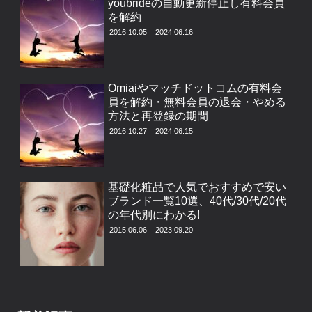
youbrideの自動更新停止し有料会員
を解約
2016.10.05
2024.06.16
Omiaiやマッチドットコムの有料会
員を解約・無料会員の退会・やめる
方法と再登録の期間
2016.10.27
2024.06.15
基礎化粧品で人気でおすすめで安い
ブランド一覧10選、40代/30代/20代
の年代別にわかる!
2015.06.06
2023.09.20