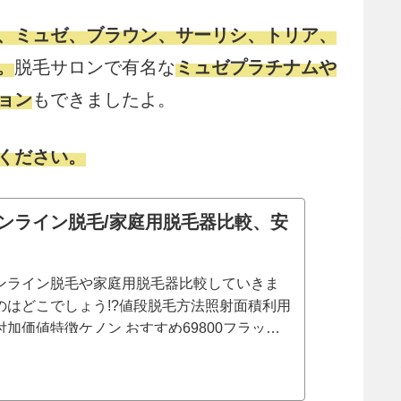
、ミュゼ、
ブラウン、
サーリシ、トリア、
。
脱毛サロンで有名な
ミュゼプラチナムや
ョン
もできましたよ。
ください。
ンライン脱毛/家庭用脱毛器比較、安
ンライン脱毛や家庭用脱毛器比較していきま
のはどこでしょう!?値段脱毛方法照射面積利用
加価値特徴ケノン おすすめ69800フラッシ
し)9.25cm²カートリッジ式 LV1で最大1...