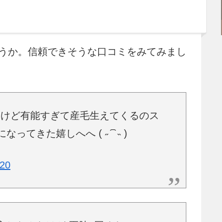
うか。信頼できそうな口コミをみてみまし
るけど有能すぎて産毛生えてくるのス
きた嬉しへへ ( ˶ ᷇ ᷆ ˵ )
020