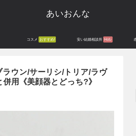
あいおんな
コスメ
おすすめ!
安い結婚相談所
Hot♪
ブラウン/サーリシ/トリア/ラヴ
と併用《美顔器とどっち?》