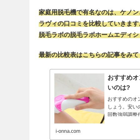
家庭用脱毛機で有名なのは、ケノン
ラヴィの口コミを比較していきます
脱毛ラボの脱毛ラボホームエディシ
最新の比較表はこちらの記事をみて
おすすめオ
いのは?
おすすめのオ
しょう。安い
回数強弱調整付
ュ式(ほぼ痛みな
i-onna.com