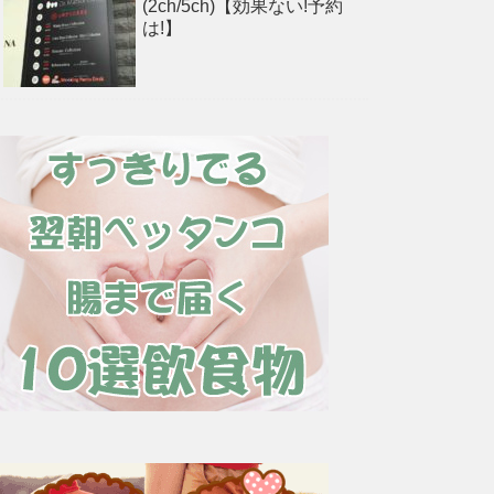
(2ch/5ch)【効果ない!予約
は!】