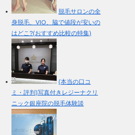
脱毛サロンの全
身脱毛、VIO、脇で値段が安いの
はどこ?(おすすめ比較の特集)
(本当の口コ
ミ・評判)写真付きレジーナクリ
ニック銀座院の脱毛体験談