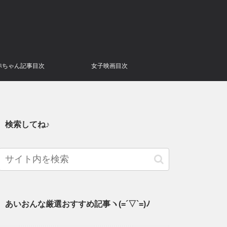
赤ちゃん記事目次
女子映画目次
検索してね♪
あいおんな厳選おすすめ記事ヽ(=´▽`=)ﾉ