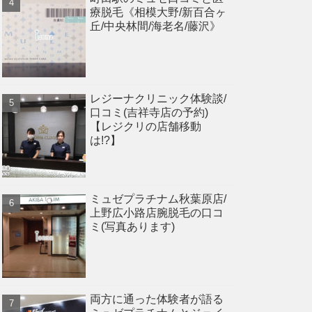
療脱毛《相模大野/新百合ヶ
丘/中央林間/海老名/藤沢》
レジーナクリニック体験談/
口コミ(吉祥寺店の予約)
【レジクリの店舗移動
は!?】
ミュゼプラチナム秋葉原店/
上野広小路店腕脱毛の口コ
ミ(写真あります)
両方に通った体験者が語る