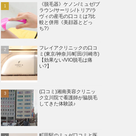
《脱毛器》ケノン/ミュゼ/ブ
ラウン/サーリシ/トリア/ラ
ヴィの産毛の口コミは?比
較と併用《美顔器とどっ
ち?》
フレイアクリニックの口コ
ミ(東京/神奈川/町田/川崎市)
【効果ない/VIO脱毛は痛
い?】
(口コミ)湘南美容クリニッ
ク立川院で看護師が脇脱毛
してきた体験談♪
町田駅のミュゼ口コミと医