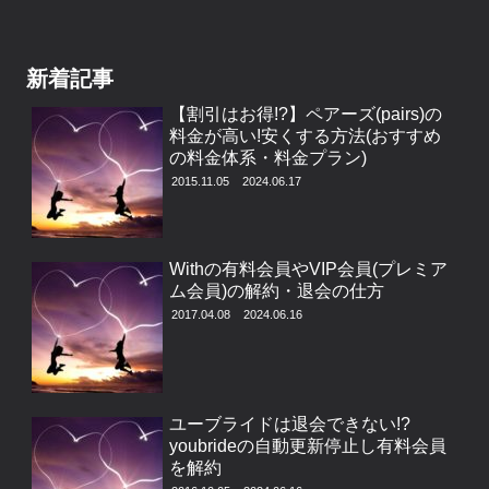
新着記事
【割引はお得!?】ペアーズ(pairs)の
料金が高い!安くする方法(おすすめ
の料金体系・料金プラン)
2015.11.05
2024.06.17
Withの有料会員やVIP会員(プレミア
ム会員)の解約・退会の仕方
2017.04.08
2024.06.16
ユーブライドは退会できない!?
youbrideの自動更新停止し有料会員
を解約