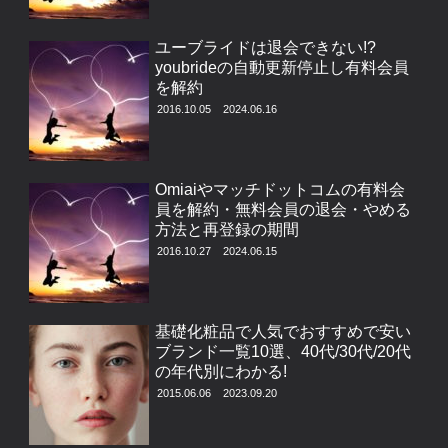
ユーブライドは退会できない!?
youbrideの自動更新停止し有料会員
を解約
2016.10.05
2024.06.16
Omiaiやマッチドットコムの有料会
員を解約・無料会員の退会・やめる
方法と再登録の期間
2016.10.27
2024.06.15
基礎化粧品で人気でおすすめで安い
ブランド一覧10選、40代/30代/20代
の年代別にわかる!
2015.06.06
2023.09.20