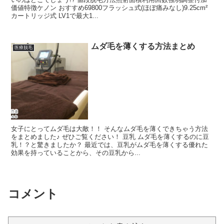
価値特徴ケノン おすすめ69800フラッシュ式(ほぼ痛みなし)9.25cm²
カートリッジ式 LV1で最大1...
ムダ毛を薄くする方法まとめ
医療脱毛
女子にとってムダ毛は大敵！！ そんなムダ毛を薄くできちゃう方法
をまとめました♪ ぜひご覧ください！ 豆乳 ムダ毛を薄くするのに豆
乳！？と驚きましたか？ 最近では、豆乳がムダ毛を薄くする優れた
効果を持っていることから、その豆乳から...
コメント