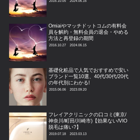
2016.10.05
2024.06.16
Omiaiやマッチドットコムの有料会
員を解約・無料会員の退会・やめる
方法と再登録の期間
2016.10.27
2024.06.15
基礎化粧品で人気でおすすめで安い
ブランド一覧10選、40代/30代/20代
の年代別にわかる!
2015.06.06
2023.09.20
フレイアクリニックの口コミ(東京/
神奈川/町田/川崎市)【効果ない/VIO
脱毛は痛い?】
2019.07.18
2023.03.13