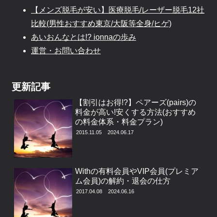
【メンズ脱毛が安い】医療脱毛/レーザー脱毛12社
比較(男性おすすめ東京/大阪等全身/ヒゲ)
あいおんなとは!? ionnaの歩み
運営・お問い合わせ
更新記事
【割引はお得!?】ペアーズ(pairs)の
料金が高い!安くする方法(おすすめ
の料金体系・料金プラン)
2015.11.05
2024.06.17
Withの有料会員やVIP会員(プレミア
ム会員)の解約・退会の仕方
2017.04.08
2024.06.16