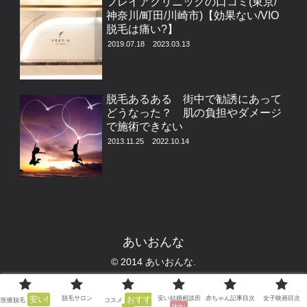
フレイアクリニックの口コミ(東京/
神奈川/町田/川崎市)【効果ない/VIO
脱毛は痛い?】
2019.07.18
2023.03.13
脱毛あるある 街中で勧誘にあって
どうなった？ 肌の負担やダメージ
で施術できない
2013.11.25
2022.10.14
あいおんな
© 2014 あいおんな.
安い!
脱毛サロン
おすす
安い結婚相談所
赤ちゃん記事目次
女子映画目次
医療脱毛
コスメ
Hot♪