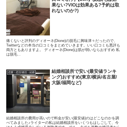
果ない?VIOは効果ある?予約は取
れないのか?)
痛くないと評判のディオーネ(Dione)の脱毛に興味津々だったので、
Twitterなどの本当の口コミをまとめていきます。いい口コミも悪評も
両方ともありますよ。 ディオーネ(Dione)は肌が弱いならおすすめ 私
は脱毛...
結婚相談所で安い(最安値ランキ
恋愛・恋活/婚活・結婚
ング)おすすめ(東京/横浜/名古屋/
大阪/福岡など)
結婚相談所の費用が高いので料金が安い(最安値)のはどこなのかを調
べてみました♪ライターの私は結婚相談所をいくつもはしごして、今