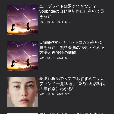
ユーブライドは退会できない!?
youbrideの自動更新停止し有料会員
を解約
2016.10.05
2024.06.16
Omiaiやマッチドットコムの有料会
員を解約・無料会員の退会・やめる
方法と再登録の期間
2016.10.27
2024.06.15
基礎化粧品で人気でおすすめで安い
ブランド一覧10選、40代/30代/20代
の年代別にわかる!
2015.06.06
2023.09.20