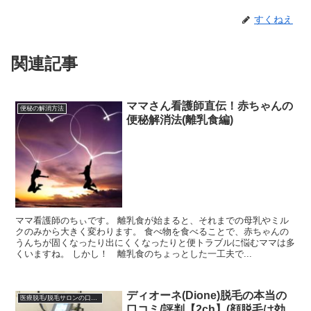
すくねえ
関連記事
ママさん看護師直伝！赤ちゃんの
便秘の解消方法
便秘解消法(離乳食編)
ママ看護師のちぃです。 離乳食が始まると、それまでの母乳やミル
クのみから大きく変わります。 食べ物を食べることで、赤ちゃんの
うんちが固くなったり出にくくなったりと便トラブルに悩むママは多
くいますね。 しかし！ 離乳食のちょっとした一工夫で...
ディオーネ(Dione)脱毛の本当の
医療脱毛/脱毛サロンの口コミ体験談
口コミ/評判【2ch】(顔脱毛は効