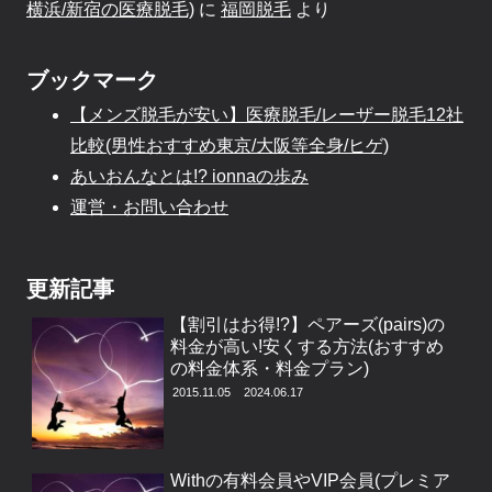
横浜/新宿の医療脱毛)
に
福岡脱毛
より
ブックマーク
【メンズ脱毛が安い】医療脱毛/レーザー脱毛12社
比較(男性おすすめ東京/大阪等全身/ヒゲ)
あいおんなとは!? ionnaの歩み
運営・お問い合わせ
更新記事
【割引はお得!?】ペアーズ(pairs)の
料金が高い!安くする方法(おすすめ
の料金体系・料金プラン)
2015.11.05
2024.06.17
Withの有料会員やVIP会員(プレミア