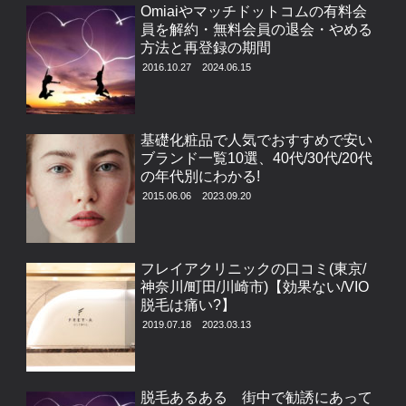
Omiaiやマッチドットコムの有料会
員を解約・無料会員の退会・やめる
方法と再登録の期間
2016.10.27
2024.06.15
基礎化粧品で人気でおすすめで安い
ブランド一覧10選、40代/30代/20代
の年代別にわかる!
2015.06.06
2023.09.20
フレイアクリニックの口コミ(東京/
神奈川/町田/川崎市)【効果ない/VIO
脱毛は痛い?】
2019.07.18
2023.03.13
脱毛あるある 街中で勧誘にあって