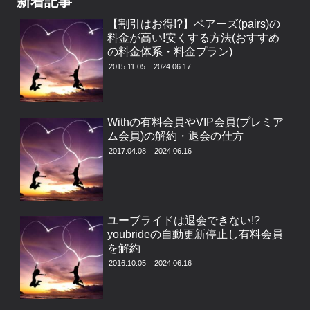
新着記事
【割引はお得!?】ペアーズ(pairs)の
料金が高い!安くする方法(おすすめ
の料金体系・料金プラン)
2015.11.05
2024.06.17
Withの有料会員やVIP会員(プレミア
ム会員)の解約・退会の仕方
2017.04.08
2024.06.16
ユーブライドは退会できない!?
youbrideの自動更新停止し有料会員
を解約
2016.10.05
2024.06.16