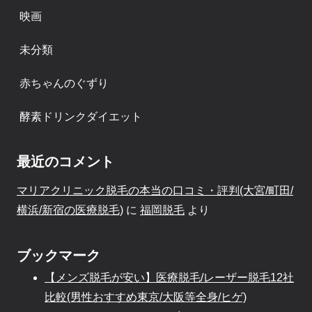
映画
未分類
赤ちゃんのぐずり
酵素ドリンクダイエット
最近のコメント
マリアクリニック脱毛の本当の口コミ・評判(大宮/町田/
横浜/新宿の医療脱毛)
に
福岡脱毛
より
ブックマーク
【メンズ脱毛が安い】医療脱毛/レーザー脱毛12社
比較(男性おすすめ東京/大阪等全身/ヒゲ)