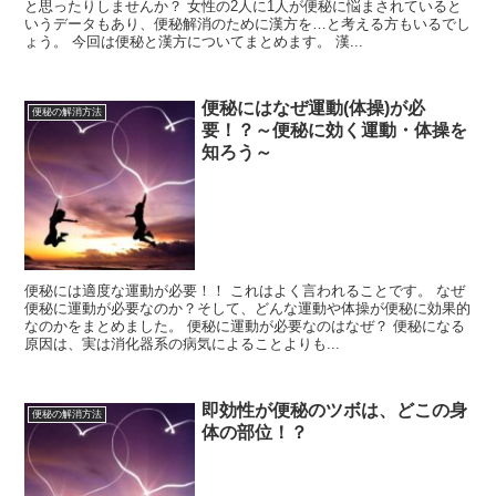
と思ったりしませんか？ 女性の2人に1人が便秘に悩まされていると
いうデータもあり、便秘解消のために漢方を…と考える方もいるでし
ょう。 今回は便秘と漢方についてまとめます。 漢...
便秘にはなぜ運動(体操)が必
便秘の解消方法
要！？～便秘に効く運動・体操を
知ろう～
便秘には適度な運動が必要！！ これはよく言われることです。 なぜ
便秘に運動が必要なのか？そして、どんな運動や体操が便秘に効果的
なのかをまとめました。 便秘に運動が必要なのはなぜ？ 便秘になる
原因は、実は消化器系の病気によることよりも...
即効性が便秘のツボは、どこの身
便秘の解消方法
体の部位！？