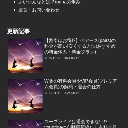
あいおんなとは!? ionnaの歩み
運営・お問い合わせ
更新記事
【割引はお得!?】ペアーズ(pairs)の
料金が高い!安くする方法(おすすめ
の料金体系・料金プラン)
2015.11.05
2024.06.17
Withの有料会員やVIP会員(プレミア
ム会員)の解約・退会の仕方
2017.04.08
2024.06.16
ユーブライドは退会できない!?
youbrideの自動更新停止し有料会員