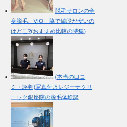
脱毛サロンの全
身脱毛、VIO、脇で値段が安いの
はどこ?(おすすめ比較の特集)
(本当の口コ
ミ・評判)写真付きレジーナクリ
ニック銀座院の脱毛体験談