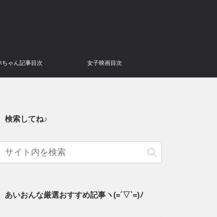
赤ちゃん記事目次
女子映画目次
検索してね♪
あいおんな厳選おすすめ記事ヽ(=´▽`=)ﾉ