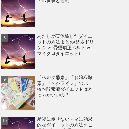
トの食事と運動
あたしが実体験したダイエ
ットの方法まとめ(酵素ドリ
ンク vs 骨盤矯正ベルト vs
マイクロダイエット)
「ベルタ酵素」「お嬢様酵
素」「ベジライフ」の比
較〜酸素液ダイエットはど
っちがいいの？
産後に痩せないママに効果
的なダイエットの方法をご