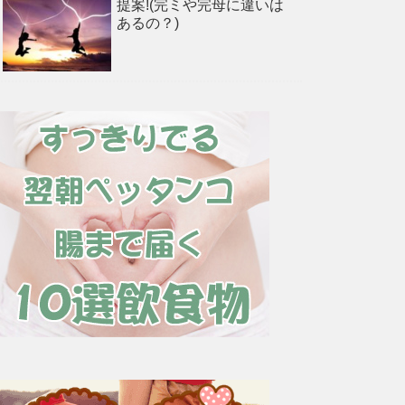
提案!(完ミや完母に違いは
あるの？)