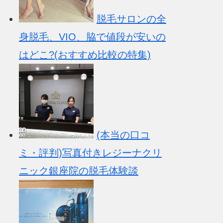
脱毛サロンの全
身脱毛、VIO、脇で値段が安いの
はどこ?(おすすめ比較の特集)
(本当の口コ
ミ・評判)写真付きレジーナクリ
ニック銀座院の脱毛体験談