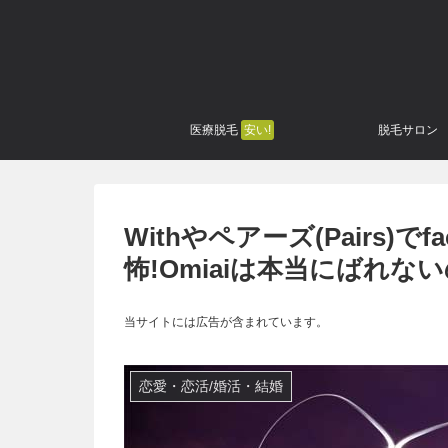
医療脱毛
安い!
脱毛サロン
Withやペアーズ(Pairs)
怖!Omiaiは本当にばれな
当サイトには広告が含まれています。
恋愛・恋活/婚活・結婚