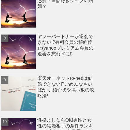
恋愛・世話好きタイプの結
婚？
ヤフーパートナーが退会で
きない!?有料会員の解約停
止(yahooプレミアム会員の
退会を忘れずに!)
楽天オーネット(o-net)は結
婚できない!?ごめんなさい
ばかり!紹介状や掲示板の攻
略法!
性格よしならOK!男性と女
性の結婚相手の条件ランキ