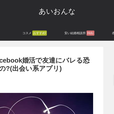
あいおんな
コスメ
おすすめ!
安い結婚相談所
Hot♪
でfacebook婚活で友達にバレる恐
いの?(出会い系アプリ)