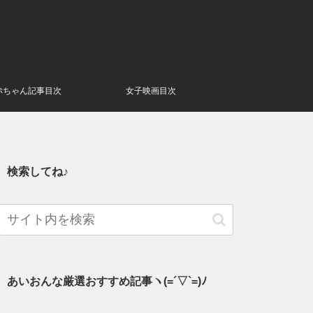
赤ちゃん記事目次
女子映画目次
検索してね♪
あいおんな厳選おすすめ記事ヽ(=´▽`=)ﾉ