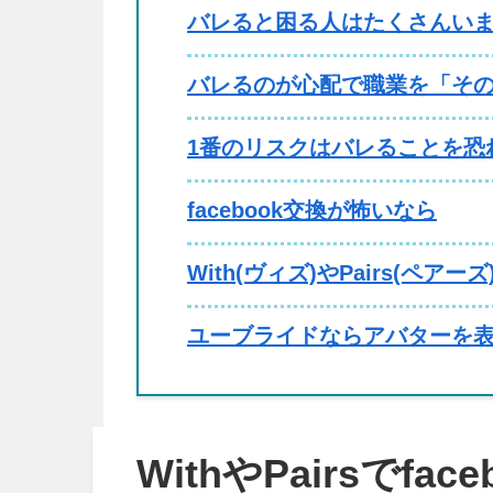
バレると困る人はたくさんい
バレるのが心配で職業を「そ
1番のリスクはバレることを恐
facebook交換が怖いなら
With(ヴィズ)やPairs(ペア
ユーブライドならアバターを表
WithやPairsでf