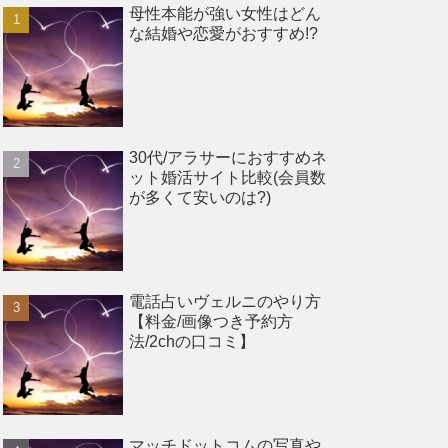
母性本能が強い女性はどん
な結婚や恋愛がおすすめ!?
30代/アラサーにおすすめネ
ット婚活サイト比較(会員数
が多くて安いのは?)
電話占いヴェルニのやり方
【料金/画像つき予約方
法/2chの口コミ】
マッチドットコムの写真や