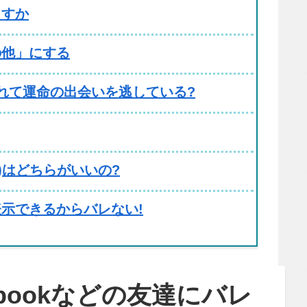
ますか
の他」にする
れて運命の出会いを逃している?
ーズ)はどちらがいいの?
示できるからバレない!
acebookなどの友達にバレ