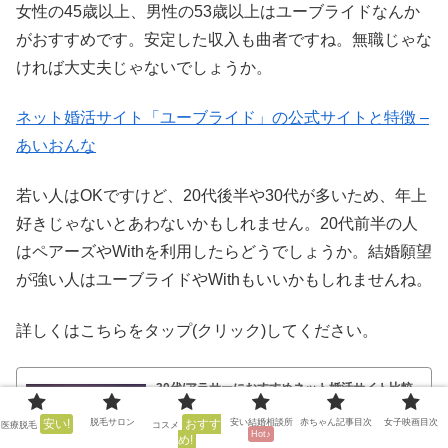
女性の45歳以上、男性の53歳以上はユーブライドなんか
がおすすめです。安定した収入も曲者ですね。無職じゃな
ければ大丈夫じゃないでしょうか。
ネット婚活サイト「ユーブライド」の公式サイトと特徴 –
あいおんな
若い人はOKですけど、20代後半や30代が多いため、年上
好きじゃないとあわないかもしれません。20代前半の人
はペアーズやWithを利用したらどうでしょうか。結婚願望
が強い人はユーブライドやWithもいいかもしれませんね。
詳しくはこちらをタップ(クリック)してください。
30代/アラサーにおすすめネット婚活サイト比較
(会員数が多くて安いのは?)
ネット婚活からリアルまで有名な恋活・婚活サイトを全部
安い!
脱毛サロン
おすす
安い結婚相談所
赤ちゃん記事目次
女子映画目次
まとめていきますね。結婚したい人向けのおすすめランキ
医療脱毛
コスメ
Hot♪
ングです。あたしが実際に潜入してきたので詳しく書けま
め!
すよ♪ どの恋活・婚活サイトがいいのか違いもわかるよう