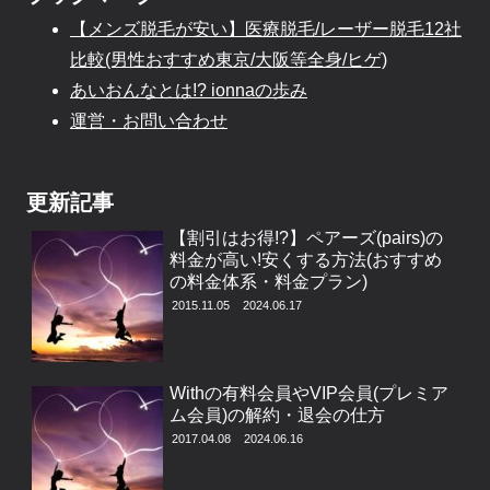
【メンズ脱毛が安い】医療脱毛/レーザー脱毛12社
比較(男性おすすめ東京/大阪等全身/ヒゲ)
あいおんなとは!? ionnaの歩み
運営・お問い合わせ
更新記事
【割引はお得!?】ペアーズ(pairs)の
料金が高い!安くする方法(おすすめ
の料金体系・料金プラン)
2015.11.05
2024.06.17
Withの有料会員やVIP会員(プレミア
ム会員)の解約・退会の仕方
2017.04.08
2024.06.16