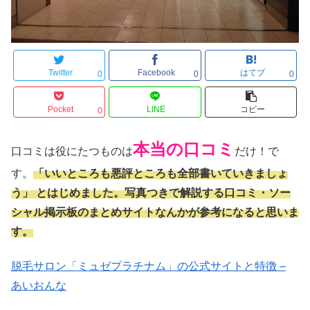
Twitter
Facebook
はてブ
0
0
0
Pocket
LINE
コピー
0
本当の口コミ
口コミは役にたつものは
だけ！で
す。
「いいところも悪評ところも全部書いていきましょ
う」 とはじめました。写真つきで解説する口コミ・ソー
シャル掲示板のまとめサイトなんかが参考になると思いま
す。
脱毛サロン「ミュゼプラチナム」の公式サイトと特徴 –
あいおんな