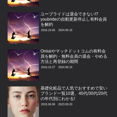
ユーブライドは退会できない!?
youbrideの自動更新停止し有料会員
を解約
2016.10.05
2024.06.16
Omiaiやマッチドットコムの有料会
員を解約・無料会員の退会・やめる
方法と再登録の期間
2016.10.27
2024.06.15
基礎化粧品で人気でおすすめで安い
ブランド一覧10選、40代/30代/20代
の年代別にわかる!
2015.06.06
2023.09.20