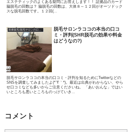
エステティックのよくある疑問にお答えします！！ 証拠品のカード
脇脱毛の回数は？ 脇脱毛の回数は、大体８～１２回がオーソドック
スな脱毛回数です。１２回(...
脱毛サロンラココの本当の口コ
医療脱毛/脱毛サロンの口コミ体験談
ミ・評判(SHR脱毛の効果や料金
はどうなの?)
脱毛サロンラココの本当の口コミ・評判を知るためにTwitterなどの
SNSを調査してみましたよ(*´∇｀*)。最近は出典がわからない、やら
せ口コミなども多いからご注意くださいね。 「あいおんな」ではい
いところも悪いところものっけていき...
コメント