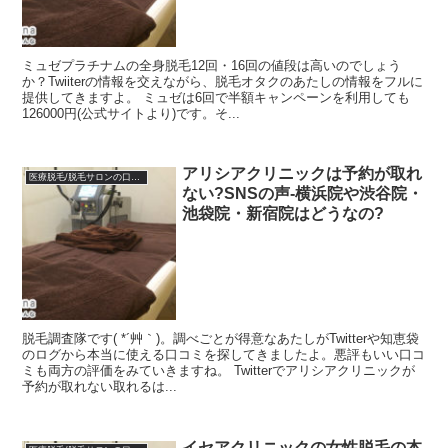
ミュゼプラチナムの全身脱毛12回・16回の値段は高いのでしょう
か？Twiiterの情報を交えながら、脱毛オタクのあたしの情報をフルに
提供してきますよ。 ミュゼは6回で半額キャンペーンを利用しても
126000円(公式サイトより)です。そ...
アリシアクリニックは予約が取れ
医療脱毛/脱毛サロンの口コミ体験談
ない?SNSの声-横浜院や渋谷院・
池袋院・新宿院はどうなの?
脱毛調査隊です( *´艸｀)。調べごとが得意なあたしがTwitterや知恵袋
のログから本当に使える口コミを探してきましたよ。悪評もいい口コ
ミも両方の評価をみていきますね。 Twitterでアリシアクリニックが
予約が取れない取れるは...
イセアクリニックの女性脱毛の本