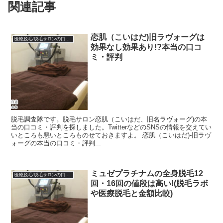
関連記事
恋肌（こいはだ)旧ラヴォーグは
医療脱毛/脱毛サロンの口コミ体験談
効果なし効果あり!?本当の口コ
ミ・評判
脱毛調査隊です。脱毛サロン恋肌（こいはだ、旧名ラヴォーグ)の本
当の口コミ・評判を探しました。TwitterなどのSNSの情報を交えてい
いところも悪いところものせておきますよ。 恋肌（こいはだ)-旧ラヴ
ォーグの本当の口コミ・評判...
ミュゼプラチナムの全身脱毛12
医療脱毛/脱毛サロンの口コミ体験談
回・16回の値段は高い!(脱毛ラボ
や医療脱毛と金額比較)