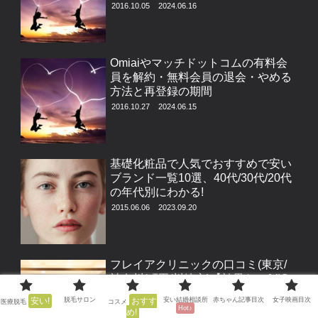
2016.10.05
2024.06.16
Omiaiやマッチドットコムの有料会
員を解約・無料会員の退会・やめる
方法と再登録の期間
2016.10.27
2024.06.15
基礎化粧品で人気でおすすめで安い
ブランド一覧10選、40代/30代/20代
の年代別にわかる!
2015.06.06
2023.09.20
フレイアクリニックの口コミ(東京/
神奈川/町田/川崎市)【効果ない/VIO
脱毛は痛い?】
安い!
脱毛サロン
おすす
安い結婚相談所
赤ちゃん記事目次
女子映画目次
医療脱毛
コスメ
2019.07.18
2023.03.13
Hot♪
め!