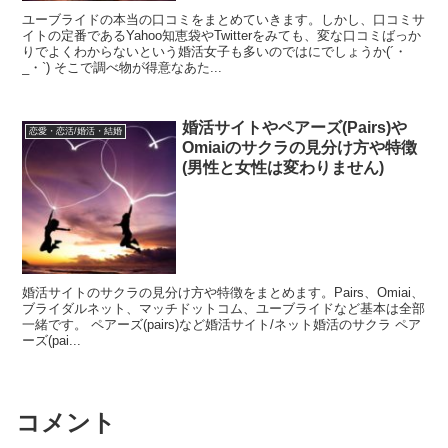
ユーブライドの本当の口コミをまとめていきます。しかし、口コミサ
イトの定番であるYahoo知恵袋やTwitterをみても、変な口コミばっか
りでよくわからないという婚活女子も多いのではにでしょうか(´・
_・`) そこで調べ物が得意なあた...
婚活サイトやペアーズ(Pairs)や
恋愛・恋活/婚活・結婚
Omiaiのサクラの見分け方や特徴
(男性と女性は変わりません)
婚活サイトのサクラの見分け方や特徴をまとめます。Pairs、Omiai、
ブライダルネット、マッチドットコム、ユーブライドなど基本は全部
一緒です。 ペアーズ(pairs)など婚活サイト/ネット婚活のサクラ ペア
ーズ(pai...
コメント