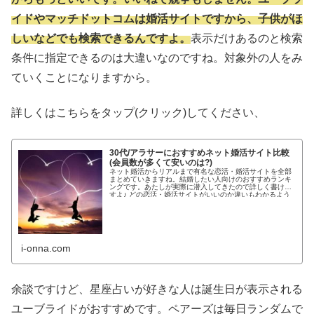
イドやマッチドットコムは婚活サイトですから、子供がほ
しいなどでも検索できるんですよ。
表示だけあるのと検索
条件に指定できるのは大違いなのですね。対象外の人をみ
ていくことになりますから。
詳しくはこちらをタップ(クリック)してください、
30代/アラサーにおすすめネット婚活サイト比較
(会員数が多くて安いのは?)
ネット婚活からリアルまで有名な恋活・婚活サイトを全部
まとめていきますね。結婚したい人向けのおすすめランキ
ングです。あたしが実際に潜入してきたので詳しく書けま
すよ♪ どの恋活・婚活サイトがいいのか違いもわかるよう
わかりやすく紹介します!...
i-onna.com
余談ですけど、星座占いが好きな人は誕生日が表示される
ユーブライドがおすすめです。ペアーズは毎日ランダムで