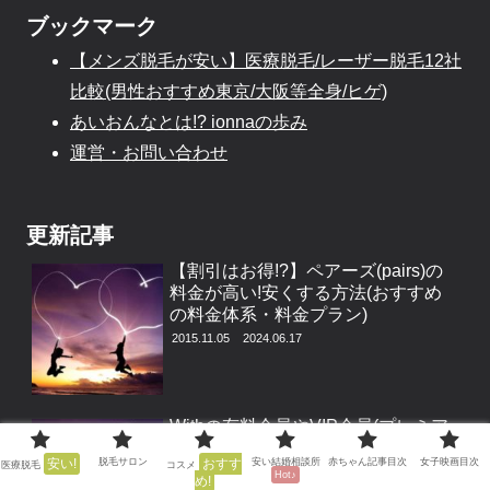
ブックマーク
【メンズ脱毛が安い】医療脱毛/レーザー脱毛12社
比較(男性おすすめ東京/大阪等全身/ヒゲ)
あいおんなとは!? ionnaの歩み
運営・お問い合わせ
更新記事
【割引はお得!?】ペアーズ(pairs)の
料金が高い!安くする方法(おすすめ
の料金体系・料金プラン)
2015.11.05
2024.06.17
Withの有料会員やVIP会員(プレミア
ム会員)の解約・退会の仕方
安い!
脱毛サロン
おすす
安い結婚相談所
赤ちゃん記事目次
女子映画目次
医療脱毛
コスメ
2017.04.08
2024.06.16
Hot♪
め!