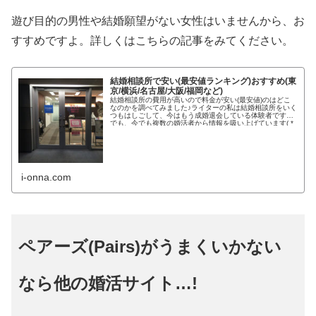
遊び目的の男性や結婚願望がない女性はいませんから、お
すすめですよ。詳しくはこちらの記事をみてください。
結婚相談所で安い(最安値ランキング)おすすめ(東
京/横浜/名古屋/大阪/福岡など)
結婚相談所の費用が高いので料金が安い(最安値)のはどこ
なのかを調べてみました♪ライターの私は結婚相談所をいく
つもはしごして、今はもう成婚退会している体験者です。
でも、今でも複数の婚活者から情報を吸い上げています( *
´艸｀) コロナウ...
i-onna.com
ペアーズ(Pairs)がうまくいかない
なら他の婚活サイト…!