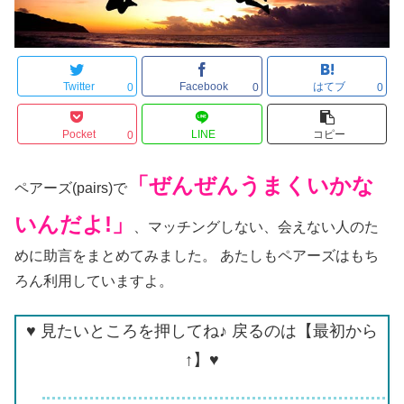
Twitter
Facebook
はてブ
0
0
0
Pocket
LINE
コピー
0
「ぜんぜんうまくいかな
ペアーズ(pairs)で
いんだよ!」
、マッチングしない、会えない人のた
めに助言をまとめてみました。 あたしもペアーズはもち
ろん利用していますよ。
♥ 見たいところを押してね♪ 戻るのは【最初から
↑】♥