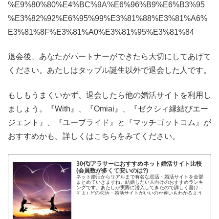
%E9%80%80%E4%BC%9A%E6%96%B9%E6%B3%95
%E3%82%92%E6%95%99%E3%81%88%E3%81%A6%
E3%81%8F%E3%81%A0%E3%81%95%E3%81%84
退会後、あなたがパートナーができたら大切にしてあげて
ください。あたしはタップル誕生以外で退会した人です。
もしもうまくいかず、退会したら他の婚活サイトを利用し
ましょう。『With』、『Omiai』、『ゼクシィ縁結びエー
ジェント』、『ユーブライド』と『マッチゴットコム』が
おすすめかも。詳しくはこちらをみてください。
30代/アラサーにおすすめネット婚活サイト比較
(会員数が多くて安いのは?)
ネット婚活からリアルまで有名な恋活・婚活サイトを全部
まとめていきますね。結婚したい人向けのおすすめランキ
ングです。あたしが実際に潜入してきたので詳しく書けま
すよ♪ どの恋活・婚活サイトがいいのか違いもわかるよう
わかりやすく紹介します!...