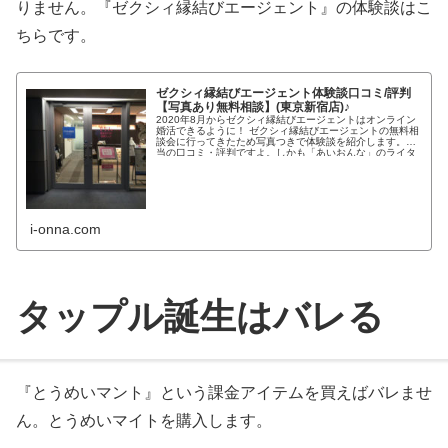
りません。『ゼクシィ縁結びエージェント』の体験談はこ
ちらです。
ゼクシィ縁結びエージェント体験談口コミ/評判
【写真あり無料相談】(東京新宿店)♪
2020年8月からゼクシィ縁結びエージェントはオンライン
婚活できるように！ ゼクシィ縁結びエージェントの無料相
談会に行ってきたため写真つきで体験談を紹介します。本
当の口コミ・評判ですよ。しかも「あいおんな」のライタ
ーさんは「ゼクシィ縁...
i-onna.com
タップル誕生はバレる
『とうめいマント』という課金アイテムを買えばバレませ
ん。とうめいマイトを購入します。