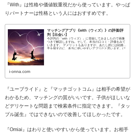
『With』は性格や価値観重視だから使っています。やっぱ
りパートナーは性格という人にはおすすめです。
マッチングアプリ《with（ウィズ）》の評価/評
判【出会い】
今評判の「with（ウィズ）」に登録してみましたので画像
つきで解説しますね。そして、本当の口コミ・評価をみて
いきます。 デメリットもありますが、あたし的には結婚相
手を探すのに、本当に使いやすいアプリだと思います。( *
´艸｀) ...
i-onna.com
『ユーブライド』と『マッチゴットコム』は相手の希望が
わかるため、マッチングの質がいいです。子供がほしいな
どデリケートな問題まで検索条件に指定できます。『タッ
プル誕生』ではできないので改善してほしかったです。
『Omiai』はわりと使いやすいから使っています。お相手