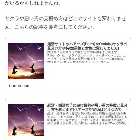
がいるかもしれませんね。
サクラや悪い男の見極め方はどこのサイトも変わりませ
ん。こちらの記事を参考にしてください。
婚活サイトやペアーズ(Pairs)やOmiaiのサクラの
見分け方や特徴(男性と女性は変わりません)
婚活サイトのサクラの見分け方や特徴をまとめます。
Pairs、Omiai、ブライダルネット、マッチドットコム、ユ
ーブライドなど基本は全部一緒です。 ペアーズ(pairs)など
婚活サイト/ネット婚活のサクラ ペアーズ(pai...
i-onna.com
恋活・婚活女子に遊び目的や悪い男の特徴と見分
け方を教えます(ペアーズやWIthはどうなの?)
恋活・婚活女子に遊び目的や悪い男と特徴と見分け方を教
えます。 あと勘違い男もいますね。これらの男に対抗する
術も教えていきますよ。( *´艸｀) 恋活・婚活女子に遊び目
的の見分け方や悪い男の特徴とを教えます(ペアーズやWIth
はどうなの...