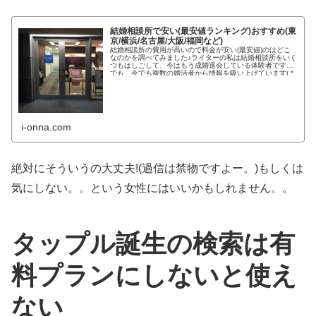
結婚相談所で安い(最安値ランキング)おすすめ(東
京/横浜/名古屋/大阪/福岡など)
結婚相談所の費用が高いので料金が安い(最安値)のはどこ
なのかを調べてみました♪ライターの私は結婚相談所をいく
つもはしごして、今はもう成婚退会している体験者です。
でも、今でも複数の婚活者から情報を吸い上げています( *
´艸｀) コロナウ...
i-onna.com
絶対にそういうの大丈夫!(過信は禁物ですよー。)もしくは
気にしない。。という女性にはいいかもしれません。。
タップル誕生の検索は有
料プランにしないと使え
ない