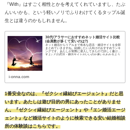
『With』はすごく相性とかを考えてくれていますし、たぶ
んいいかも、という軽いノリでふりわけてくるタップル誕
生とは違うのかもしれません。
30代/アラサーにおすすめネット婚活サイト比較
(会員数が多くて安いのは?)
ネット婚活からリアルまで有名な恋活・婚活サイトを全部
まとめていきますね。結婚したい人向けのおすすめランキ
ングです。あたしが実際に潜入してきたので詳しく書けま
すよ♪ どの恋活・婚活サイトがいいのか違いもわかるよう
わかりやすく紹介します!...
i-onna.com
1番安全なのは、『ゼクシィ縁結びエージェント』だと思
います。あたしは遊び目的の男にあったことがありませ
ん。『ゼクシィ縁結びエージェント』や『エン婚活エージ
ェント』など婚活サイトのように検索できる安い結婚相談
所の体験談はこちらです。