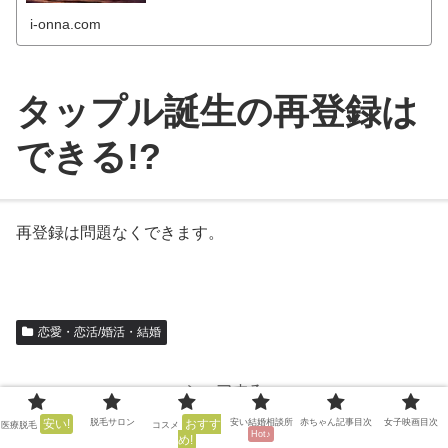
i-onna.com
タップル誕生の再登録は
できる!?
再登録は問題なくできます。
恋愛・恋活/婚活・結婚
シェアする
安い!
脱毛サロン
おすす
安い結婚相談所
赤ちゃん記事目次
女子映画目次
医療脱毛
コスメ
Twitter
Facebook
はてブ
Hot♪
め!
0
0
0