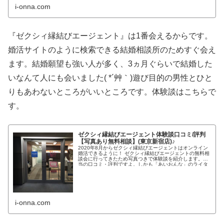
i-onna.com
『ゼクシィ縁結びエージェント』は1番会えるからです。
婚活サイトのように検索できる結婚相談所のためすぐ会え
ます。結婚願望も強い人が多く、3ヵ月ぐらいで結婚した
いなんて人にも会いました( *´艸｀)遊び目的の男性とひと
りもあわないところがいいところです。体験談はこちらで
す。
ゼクシィ縁結びエージェント体験談口コミ/評判
【写真あり無料相談】(東京新宿店)♪
2020年8月からゼクシィ縁結びエージェントはオンライン
婚活できるように！ ゼクシィ縁結びエージェントの無料相
談会に行ってきたため写真つきで体験談を紹介します。本
当の口コミ・評判ですよ。しかも「あいおんな」のライタ
ーさんは「ゼクシィ縁...
i-onna.com