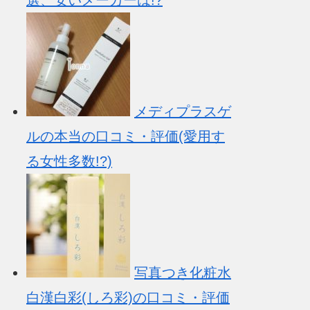
選、安いメーカーは!?
メディプラスゲ
ルの本当の口コミ・評価(愛用す
る女性多数!?)
写真つき化粧水
白漢白彩(しろ彩)の口コミ・評価