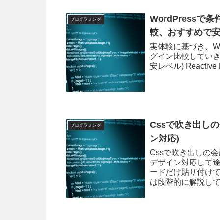
WordPress
プログラミング
較、おすすめで安
実体験に基づき、Wo
グイン比較していきます
安レベル) Reacti
Cssで吹き出し
プログラミング
ン対応)
Cssで吹き出しの
デザイン対応して途
ードだけ貼り付けて
は段階的に解説してみ