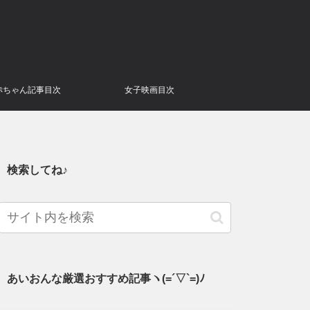
赤ちゃん記事目次
女子映画目次
検索してね♪
あいおんな厳選おすすめ記事ヽ(=´▽`=)ﾉ