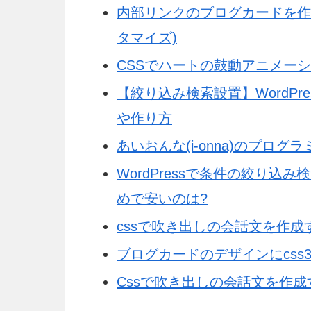
内部リンクのブログカードを作成(P
タマイズ)
CSSでハートの鼓動アニメー
【絞り込み検索設置】WordPres
や作り方
あいおんな(i-onna)のプログ
WordPressで条件の絞り
めで安いのは?
cssで吹き出しの会話文を作成
ブログカードのデザインにcss
Cssで吹き出しの会話文を作成