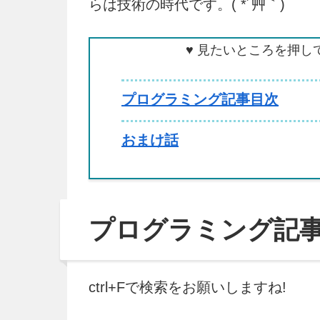
らは技術の時代です。( *´艸｀)
♥ 見たいところを押し
プログラミング記事目次
おまけ話
プログラミング記
ctrl+Fで検索をお願いしますね!