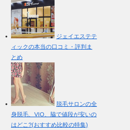
ジェイエステテ
ィックの本当の口コミ・評判ま
とめ
脱毛サロンの全
身脱毛、VIO、脇で値段が安いの
はどこ?(おすすめ比較の特集)