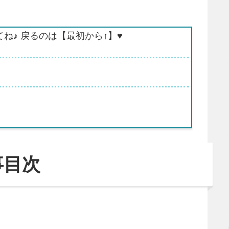
てね♪ 戻るのは【最初から↑】♥
事目次