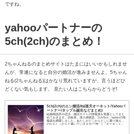
ですね。
yahooパートナーの
5ch(2ch)のまとめ！
2ちゃんねるのまとめサイトはたまにはいいかもしれませ
んが、常連になると自分の婚活が進みませんよ。5ちゃん
ねる(2ちゃんねる)はかなり荒れていますが、言うほどひ
どくない気もします。 見たい人はこちらからどうぞ!
5ch(2ch)のエン婚活/ibj/楽天オーネット/Yahooパ
ートナー/タップル誕生などまとめ)
結婚相談所や恋活・婚活サイトの情報源を覚書としてまと
めておきます。比較表、潜入体験談、2ch/5ch、twitterの情
報源を網羅しました。あたしがどこからどこに乗り換えた
のかもしっかりと書いていきます( *´艸｀) 『オーネット』
と...