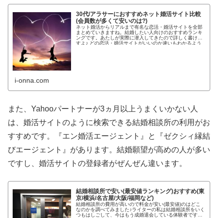
30代/アラサーにおすすめネット婚活サイト比較
(会員数が多くて安いのは?)
ネット婚活からリアルまで有名な恋活・婚活サイトを全部
まとめていきますね。結婚したい人向けのおすすめランキ
ングです。あたしが実際に潜入してきたので詳しく書けま
すよ♪ どの恋活・婚活サイトがいいのか違いもわかるよう
わかりやすく紹介します!...
i-onna.com
また、Yahooパートナーが3ヵ月以上うまくいかない人
は、婚活サイトのように検索できる結婚相談所の利用がお
すすめです。『エン婚活エージェント』と『ゼクシィ縁結
びエージェント』があります。結婚願望が高めの人が多い
ですし、婚活サイトの登録者がぜんぜん違います。
結婚相談所で安い(最安値ランキング)おすすめ(東
京/横浜/名古屋/大阪/福岡など)
結婚相談所の費用が高いので料金が安い(最安値)のはどこ
なのかを調べてみました♪ライターの私は結婚相談所をいく
つもはしごして、今はもう成婚退会している体験者です。