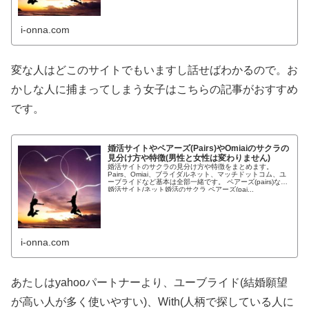
i-onna.com
変な人はどこのサイトでもいますし話せばわかるので。お
かしな人に捕まってしまう女子はこちらの記事がおすすめ
です。
婚活サイトやペアーズ(Pairs)やOmiaiのサクラの
見分け方や特徴(男性と女性は変わりません)
婚活サイトのサクラの見分け方や特徴をまとめます。
Pairs、Omiai、ブライダルネット、マッチドットコム、ユ
ーブライドなど基本は全部一緒です。 ペアーズ(pairs)など
婚活サイト/ネット婚活のサクラ ペアーズ(pai...
i-onna.com
あたしはyahooパートナーより、ユーブライド(結婚願望
が高い人が多く使いやすい)、With(人柄で探している人に