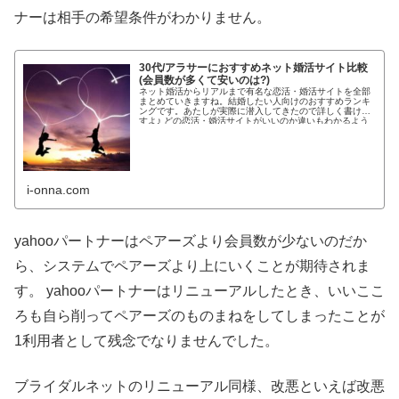
ナーは相手の希望条件がわかりません。
30代/アラサーにおすすめネット婚活サイト比較
(会員数が多くて安いのは?)
ネット婚活からリアルまで有名な恋活・婚活サイトを全部
まとめていきますね。結婚したい人向けのおすすめランキ
ングです。あたしが実際に潜入してきたので詳しく書けま
すよ♪ どの恋活・婚活サイトがいいのか違いもわかるよう
わかりやすく紹介します!...
i-onna.com
yahooパートナーはペアーズより会員数が少ないのだか
ら、システムでペアーズより上にいくことが期待されま
す。 yahooパートナーはリニューアルしたとき、いいここ
ろも自ら削ってペアーズのものまねをしてしまったことが
1利用者として残念でなりませんでした。
ブライダルネットのリニューアル同様、改悪といえば改悪