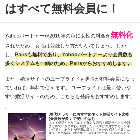
はすべて無料会員に！
無料化
Yahooパートナーが2016年の秋に女性の料金が
されたため、女性は登録した方がいいでしょう。 しか
し、
Pairsも無料であり、Yahooパートナーより会員数も
多くシステムも一緒のため、Pairsからおすすめします。
また、婚活サイトのユーブライドも男性が有料会員になっ
ていれば、無料で使えます。 ユーブライドは最も使いや
すい婚活サイトのため、こちらも登録をおすすめします。
30代/アラサーにおすすめネット婚活サイト比較
(会員数が多くて安いのは?)
ネット婚活からリアルまで有名な恋活・婚活サイトを全部
まとめていきますね。結婚したい人向けのおすすめランキ
ングです。あたしが実際に潜入してきたので詳しく書けま
すよ♪ どの恋活・婚活サイトがいいのか違いもわかるよう
わかりやすく紹介します!...