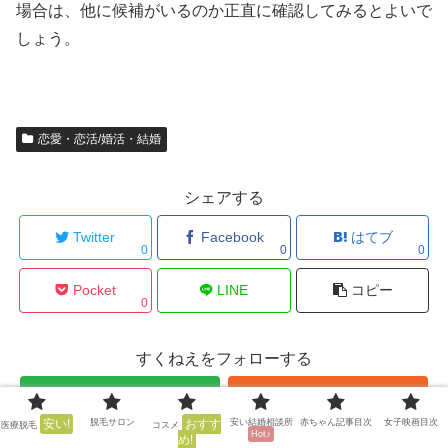
場合は、他に候補がいるのか正直に確認してみるとよいで
しょう。
恋愛・恋活/婚活・結婚
シェアする
Twitter
Facebook
はてブ
0
0
0
Pocket
LINE
コピー
0
すくねえをフォローする
安い!
脱毛サロン
おすす
安い結婚相談所
赤ちゃん記事目次
女子映画目次
医療脱毛
コスメ
Hot♪
め!