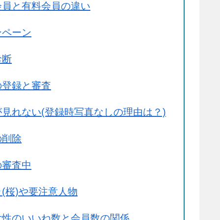
会員と有料会員の違い
ンペーン
診断
の登録と審査
見れない(登録時写真なしの理由は？)
の削除
の審査中
(桜)や要注意人物
女性のいいね数と会員数の関係