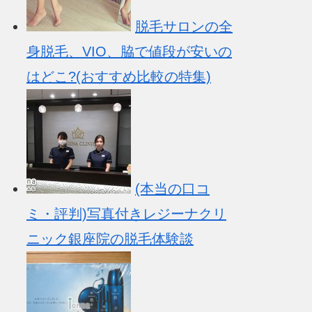
脱毛サロンの全
身脱毛、VIO、脇で値段が安いの
はどこ?(おすすめ比較の特集)
(本当の口コ
ミ・評判)写真付きレジーナクリ
ニック銀座院の脱毛体験談