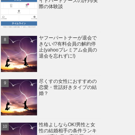
イトパートナーズの評判/実
際の体験談
ヤフーパートナーが退会で
きない!?有料会員の解約停
止(yahooプレミアム会員の
退会を忘れずに!)
尽くすの女性におすすめの
恋愛・世話好きタイプの結
婚？
性格よしならOK!男性と女
性の結婚相手の条件ランキ