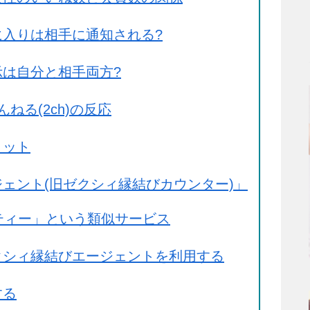
入りは相手に通知される?
は自分と相手両方?
ねる(2ch)の反応
リット
ェント(旧ゼクシィ縁結びカウンター)」
ティー」という類似サービス
クシィ縁結びエージェントを利用する
する