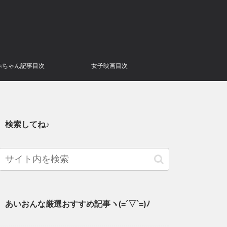
赤ちゃん記事目次
女子映画目次
検索してね♪
あいおんな厳選おすすめ記事ヽ(=´▽`=)ﾉ