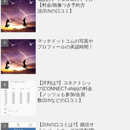
【料金/画像つき予約方
法/2chの口コミ】
マッチドットコムの写真や
プロフィールの承認時間！
【評判は?】コネクトシッ
プ(CONNECT-ship)の料金
【ノッツェも参加/会員
数/2chなどの口コミ】
【2chの口コミは?】婚活サ